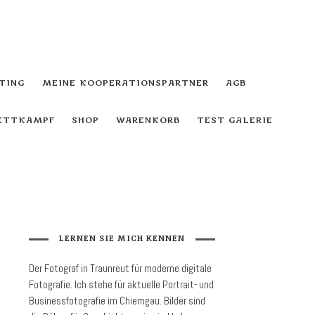
TING
MEINE KOOPERATIONSPARTNER
AGB
WETTKAMPF
SHOP
WARENKORB
TEST GALERIE
LERNEN SIE MICH KENNEN
Der Fotograf in Traunreut für moder­ne digitale
Foto­grafie. Ich stehe für aktuelle Portrait- und
Business­fotografie im Chiemgau. Bilder sind