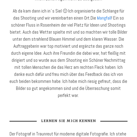
Ab da kam dann ich in´s Siel 🙂 Ich organisierte die Schlange für
das Shooting und wir vereinbarten einen Ort.Die
Mangfall
! Ein so
schöner Fluss in Rosenheim der viel Platz für Ideen und Shootings
bietet. Auch das Wetter spielte mit und so machten wir tolle Bilder
unter dem strahlend Blauen Himmel und dem klaren Wasser. Die
Auftraggeberin war top motiviert und ergänzte das ganze noch
durch eigene Idee. Auch ihre Freundin die dabei war, hat fleißig mit
dirigiert und so wurde aus dem Shooting ein Schöner Nachmittag
mit tollen Menschen die das Herz am rechten Fleck haben. Ich
danke euch dafür und freu mich über das Feedback das ich von
euch beiden bekommen habe. Ich habe mich riesig gefreut, dass die
Bilder so gut angekommen sind und die Überraschung somit
perfekt war.
LERNEN SIE MICH KENNEN
Der Fotograf in Traunreut für moder­ne digitale Foto­grafie. Ich stehe