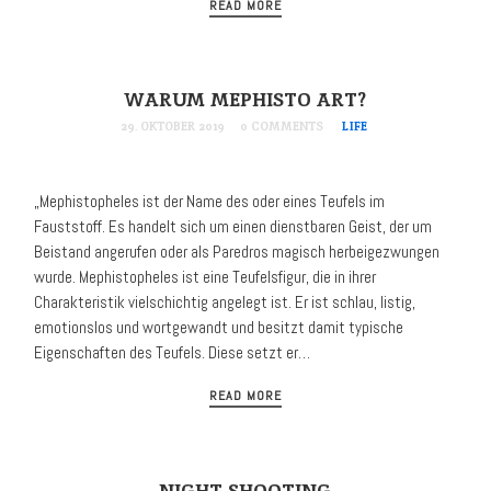
READ MORE
WARUM MEPHISTO ART?
29. OKTOBER 2019
0 COMMENTS
LIFE
„Mephistopheles ist der Name des oder eines Teufels im
Fauststoff. Es handelt sich um einen dienstbaren Geist, der um
Beistand angerufen oder als Paredros magisch herbeigezwungen
wurde. Mephistopheles ist eine Teufelsfigur, die in ihrer
Charakteristik vielschichtig angelegt ist. Er ist schlau, listig,
emotionslos und wortgewandt und besitzt damit typische
Eigenschaften des Teufels. Diese setzt er…
READ MORE
NIGHT SHOOTING