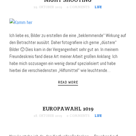
29. OKTOBER 2019
0 COMMENTS
LIFE
Ich liebe es, Bilder zu erstellen die eine „beklemmende“ Wirkung auf
den Betrachter ausübt. Daher fotografiere ich gerne „düstere“
Bilder 🙂 Dies kam in der Vergangenheit sehr gut an. In meinem
Freundeskreis fand diese Art meiner Arbeit großen Anklang. Ich
habe mich sozusagen ein wenig darauf spezialisiert und habe
hierbei die verschiedensten „Hilfsmittel“ wie leuchtende…
READ MORE
EUROPAWAHL 2019
28. OKTOBER 2019
0 COMMENTS
LIFE