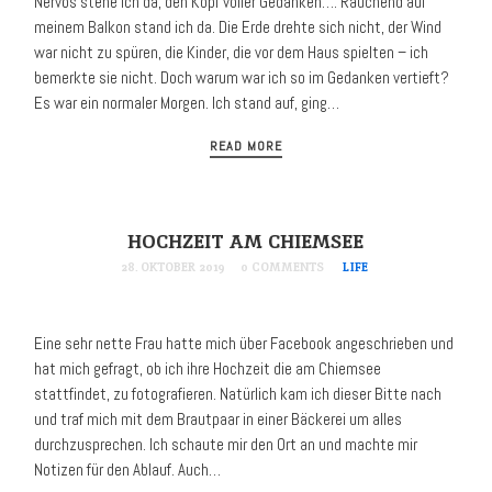
Nervös stehe ich da, den Kopf voller Gedanken…. Rauchend auf
meinem Balkon stand ich da. Die Erde drehte sich nicht, der Wind
war nicht zu spüren, die Kinder, die vor dem Haus spielten – ich
bemerkte sie nicht. Doch warum war ich so im Gedanken vertieft?
Es war ein normaler Morgen. Ich stand auf, ging…
READ MORE
HOCHZEIT AM CHIEMSEE
28. OKTOBER 2019
0 COMMENTS
LIFE
Eine sehr nette Frau hatte mich über Facebook angeschrieben und
hat mich gefragt, ob ich ihre Hochzeit die am Chiemsee
stattfindet, zu fotografieren. Natürlich kam ich dieser Bitte nach
und traf mich mit dem Brautpaar in einer Bäckerei um alles
durchzusprechen. Ich schaute mir den Ort an und machte mir
Notizen für den Ablauf. Auch…