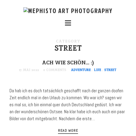
CATEGORY
STREET
ACH WIE SCHÖN… :)
17. MAI 2022
0 COMMENTS
ADVENTURE
,
LIFE
,
STREET
Da hab ich es doch tatsächlich geschafft nach der ganzen doofen
Zeit endlich mal in den Urlaub zu kommen. Wo war ich? sagen wir
es mal so, ich bin einmal quer durch Deutschland gedüst. Ich war
an der wunderschönen Ostsee. Na klar habe ich euch auch ein paar
Bilder von dort mitgebracht. Nachdem die erste…
READ MORE