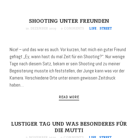
SHOOTING UNTER FREUNDEN
10. DEZEMBER 2019
0 COMMENTS
LIFE
,
STREET
Nice! – und das war es auch. Vor kurzen, hat mich ein guter Freund
gefragt „Ey, wann hast du mal Zeit für ein Shooting?“. Nur wenige
Tage nach diesem Satz, bekam er sein Shooting und zu meiner
Begeisterung musste ich feststellen, der Junge kann was vor der
Kamera. Verschiedene Orte unter einem gewissen Zeitdruck
haben…
READ MORE
LUSTIGER TAG UND WAS BESONDERES FÜR
DIE MUTTI
7. NOVEMBER 2019
0 COMMENTS
LIFE
,
STREET