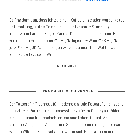
Es fing damit an, dass ich zu einem Kaffee eingeladen wurde. Nette
Unterhaltung, lautes Gelächter und entspannte Stimmung.
Irgendwann kam die Frage ,,Kannst Du nicht ein paar schöne Bilder
von meinem Sohn machen?“ICH: ,,Na logisch – Wann?“ -SIE: ,, Na
jetzt!“ -ICH: ,,OK!“Und so zogen wir von dannen. Das Wetter war
auch zu perfekt dafür.Wir…
READ MORE
LERNEN SIE MICH KENNEN
Der Fotograf in Traunreut für moder­ne digitale Foto­grafie. Ich stehe
für aktuelle Portrait- und Business­fotografie im Chiemgau. Bilder
sind die Bühne für Geschichten, sie sind Leben, Gefühl, Macht und
stumme Zeugen der Zeit. Lernen Sie mich kennen und gemeinsam
werden WIR das Bild erschaffen, woran sich Genarationen noch