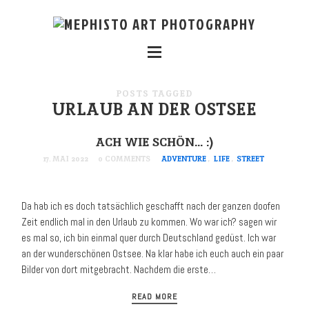
POSTS TAGGED
URLAUB AN DER OSTSEE
ACH WIE SCHÖN… :)
17. MAI 2022
0 COMMENTS
ADVENTURE
,
LIFE
,
STREET
Da hab ich es doch tatsächlich geschafft nach der ganzen doofen
Zeit endlich mal in den Urlaub zu kommen. Wo war ich? sagen wir
es mal so, ich bin einmal quer durch Deutschland gedüst. Ich war
an der wunderschönen Ostsee. Na klar habe ich euch auch ein paar
Bilder von dort mitgebracht. Nachdem die erste…
READ MORE