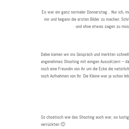
Es war ein ganz normaler Donnerstag… Nur ich, me
mir und begann die ersten Bilder zu machen. Schne
und ohne etwas sagen zu müss
Dabei kamen wir ins Gespräch und merkten schnell,
angenehmes Shooting mit einigen Aussätzern – da
noch eine Freundin von ihr um die Ecke die natürli
noch Aufnahmen von Ihr. Die Kleine war ja schon le
So choatisch wie das Shooting auch war, so lustig
verrückten 🙂