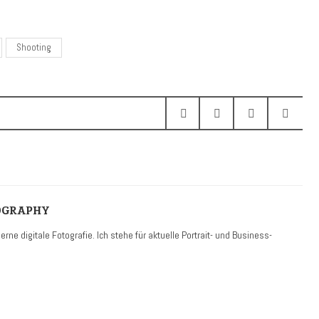
Shooting
OGRAPHY
r­ne digitale Foto­grafie. Ich stehe für aktuelle Portrait- und Business­