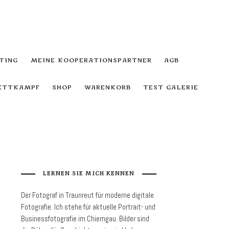
TING
MEINE KOOPERATIONSPARTNER
AGB
WETTKAMPF
SHOP
WARENKORB
TEST GALERIE
LERNEN SIE MICH KENNEN
Der Fotograf in Traunreut für moder­ne digitale
Foto­grafie. Ich stehe für aktuelle Portrait- und
Business­fotografie im Chiemgau. Bilder sind