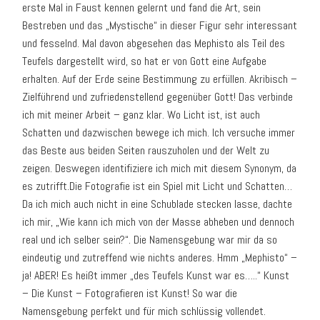
erste Mal in Faust kennen gelernt und fand die Art, sein
Bestreben und das „Mystische“ in dieser Figur sehr interessant
und fesselnd. Mal davon abgesehen das Mephisto als Teil des
Teufels dargestellt wird, so hat er von Gott eine Aufgabe
erhalten. Auf der Erde seine Bestimmung zu erfüllen. Akribisch –
Zielführend und zufriedenstellend gegenüber Gott! Das verbinde
ich mit meiner Arbeit – ganz klar. Wo Licht ist, ist auch
Schatten und dazwischen bewege ich mich. Ich versuche immer
das Beste aus beiden Seiten rauszuholen und der Welt zu
zeigen. Deswegen identifiziere ich mich mit diesem Synonym, da
es zutrifft.Die Fotografie ist ein Spiel mit Licht und Schatten…
Da ich mich auch nicht in eine Schublade stecken lasse, dachte
ich mir, „Wie kann ich mich von der Masse abheben und dennoch
real und ich selber sein?“. Die Namensgebung war mir da so
eindeutig und zutreffend wie nichts anderes. Hmm „Mephisto“ –
ja! ABER! Es heißt immer „des Teufels Kunst war es…..“ Kunst
– Die Kunst – Fotografieren ist Kunst! So war die
Namensgebung perfekt und für mich schlüssig vollendet.